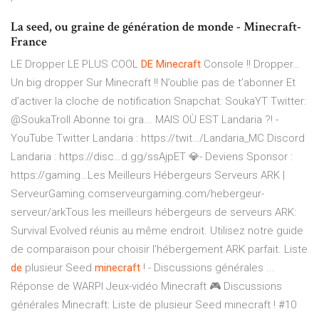
La seed, ou graine de génération de monde - Minecraft-
France
LE Dropper LE PLUS COOL
DE
Minecraft
Console !! Dropper…
Un big dropper Sur Minecraft !! N’oublie pas de t’abonner Et
d’activer la cloche de notification Snapchat: SoukaYT Twitter:
@SoukaTroll ️Abonne toi gra...
MAIS OÙ EST Landaria ?! -
YouTube
Twitter Landaria : https://twit…/Landaria_MC Discord
Landaria : https://disc…d.gg/ssAjpET 💎- Deviens Sponsor :
https://gaming…Les Meilleurs Hébergeurs Serveurs ARK |
ServeurGaming.comserveurgaming.com/hebergeur-
serveur/arkTous les meilleurs hébergeurs de serveurs ARK:
Survival Evolved réunis au même endroit. Utilisez notre guide
de comparaison pour choisir l'hébergement ARK parfait. Liste
de
plusieur Seed
minecraft
! - Discussions générales ...
Réponse de WARPI Jeux-vidéo Minecraft 🎮 Discussions
générales Minecraft: Liste de plusieur Seed minecraft ! #10