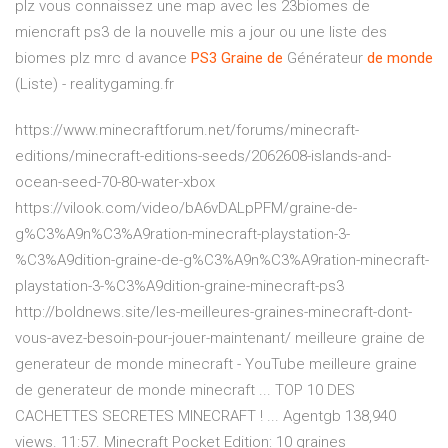
plz vous connaissez une map avec les 23biomes de
miencraft ps3 de la nouvelle mis a jour ou une liste des
biomes plz mrc d avance
PS3
Graine
de
Générateur
de
monde
(Liste) - realitygaming.fr
https://www.minecraftforum.net/forums/minecraft-
editions/minecraft-editions-seeds/2062608-islands-and-
ocean-seed-70-80-water-xbox
https://vilook.com/video/bA6vDALpPFM/graine-de-
g%C3%A9n%C3%A9ration-minecraft-playstation-3-
%C3%A9dition-graine-de-g%C3%A9n%C3%A9ration-minecraft-
playstation-3-%C3%A9dition-graine-minecraft-ps3
http://boldnews.site/les-meilleures-graines-minecraft-dont-
vous-avez-besoin-pour-jouer-maintenant/ meilleure graine de
generateur de monde minecraft - YouTube meilleure graine
de generateur de monde minecraft ... TOP 10 DES
CACHETTES SECRETES MINECRAFT ! ... Agentgb 138,940
views. 11:57. Minecraft Pocket Edition: 10 graines