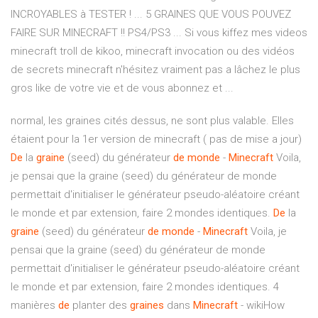
INCROYABLES à TESTER ! ... 5 GRAINES QUE VOUS POUVEZ
FAIRE SUR MINECRAFT !! PS4/PS3 ... Si vous kiffez mes videos
minecraft troll de kikoo, minecraft invocation ou des vidéos
de secrets minecraft n'hésitez vraiment pas a lâchez le plus
gros like de votre vie et de vous abonnez et ...
normal, les graines cités dessus, ne sont plus valable. Elles
étaient pour la 1er version de minecraft ( pas de mise a jour)
De
la
graine
(seed) du générateur
de
monde
-
Minecraft
Voila,
je pensai que la graine (seed) du générateur de monde
permettait d'initialiser le générateur pseudo-aléatoire créant
le monde et par extension, faire 2 mondes identiques.
De
la
graine
(seed) du générateur
de
monde
-
Minecraft
Voila, je
pensai que la graine (seed) du générateur de monde
permettait d'initialiser le générateur pseudo-aléatoire créant
le monde et par extension, faire 2 mondes identiques. 4
manières
de
planter des
graines
dans
Minecraft
- wikiHow