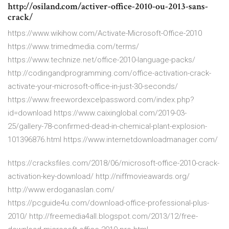
http://osiland.com/activer-office-2010-ou-2013-sans-
crack/
https://www.wikihow.com/Activate-Microsoft-Office-2010
https://www.trimedmedia.com/terms/
https://www.technize.net/office-2010-language-packs/
http://codingandprogramming.com/office-activation-crack-
activate-your-microsoft-office-in-just-30-seconds/
https://www.freewordexcelpassword.com/index.php?
id=download https://www.caixinglobal.com/2019-03-
25/gallery-78-confirmed-dead-in-chemical-plant-explosion-
101396876.html https://www.internetdownloadmanager.com/
https://cracksfiles.com/2018/06/microsoft-office-2010-crack-
activation-key-download/ http://niffmovieawards.org/
http://www.erdoganaslan.com/
https://pcguide4u.com/download-office-professional-plus-
2010/ http://freemedia4all.blogspot.com/2013/12/free-