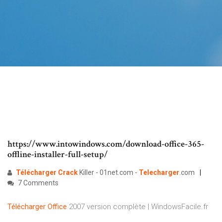
https://www.intowindows.com/download-office-365-
offline-installer-full-setup/
Télécharger
Crack
Killer - 01net.com -
Telecharger
.com
7 Comments
Télécharger
Office
2007 version complète | WindowsFacile.fr