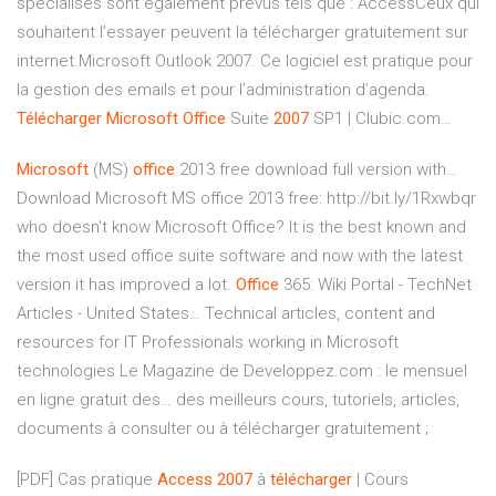
spécialisés sont également prévus tels que : AccessCeux qui
souhaitent l’essayer peuvent la télécharger gratuitement sur
internet.Microsoft Outlook 2007. Ce logiciel est pratique pour
la gestion des emails et pour l’administration d’agenda.
Télécharger
Microsoft
Office
Suite
2007
SP1 | Clubic.com…
Microsoft
(MS)
office
2013 free download full version with…
Download Microsoft MS office 2013 free: http://bit.ly/1Rxwbqr
who doesn't know Microsoft Office? It is the best known and
the most used office suite software and now with the latest
version it has improved a lot.
Office
365: Wiki Portal - TechNet
Articles - United States…
Technical articles, content and
resources for IT Professionals working in Microsoft
technologies
Le Magazine de Developpez.com : le mensuel
en ligne gratuit des…
des meilleurs cours, tutoriels, articles,
documents à consulter ou à télécharger gratuitement ;
[PDF] Cas pratique
Access
2007
à
télécharger
| Cours