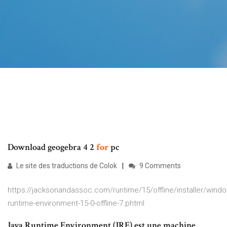
Download geogebra 4 2
for
pc
Le site des traductions de Colok
9 Comments
https://jacksonandassoc.com/runtime/15/offline/installer/windo
runtime-environment-15-0-offline-7.phtml
Java Runtime Environment (JRE) est une machine