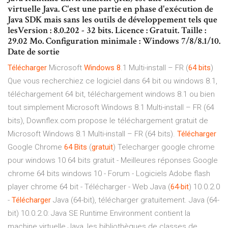
virtuelle Java. C'est une partie en phase d'exécution de
Java SDK mais sans les outils de développement tels que
lesVersion : 8.0.202 - 32 bits. Licence : Gratuit. Taille :
29.02 Mo. Configuration minimale : Windows 7/8/8.1/10.
Date de sortie
Télécharger
Microsoft
Windows
8
.1 Multi-install – FR (
64
bits
)
Que vous recherchiez ce logiciel dans 64 bit ou windows 8.1,
téléchargement 64 bit, téléchargement windows 8.1 ou bien
tout simplement Microsoft Windows 8.1 Multi-install – FR (64
bits), Downflex.com propose le téléchargement gratuit de
Microsoft Windows 8.1 Multi-install – FR (64 bits).
Télécharger
Google Chrome
64
Bits
(
gratuit
) Telecharger google chrome
pour windows 10 64 bits gratuit - Meilleures réponses Google
chrome 64 bits windows 10 - Forum - Logiciels Adobe flash
player chrome 64 bit - Télécharger - Web Java (
64
-
bit
) 10.0.2.0
-
Télécharger
Java (64-bit), télécharger gratuitement. Java (64-
bit) 10.0.2.0: Java SE Runtime Environment contient la
machine virtuelle Java, les bibliothèques de classes de