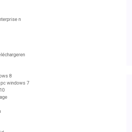
terprise n
éléchargeren
dows 8
 pc windows 7
 10
kage
m