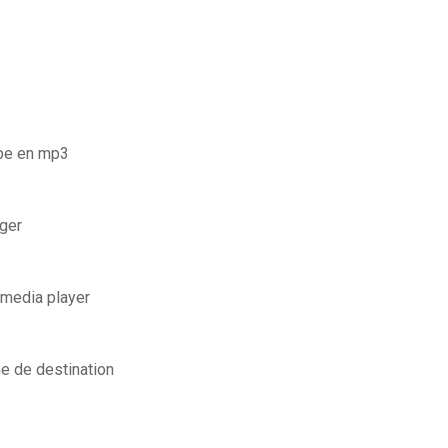
ube en mp3
rger
 media player
me de destination