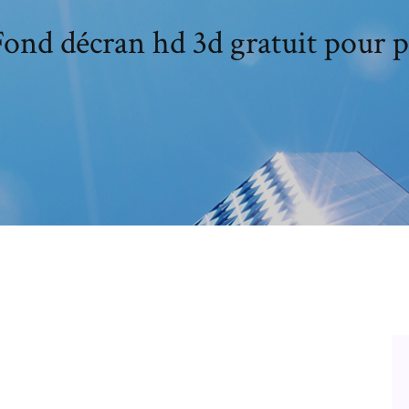
Fond décran hd 3d gratuit pour p