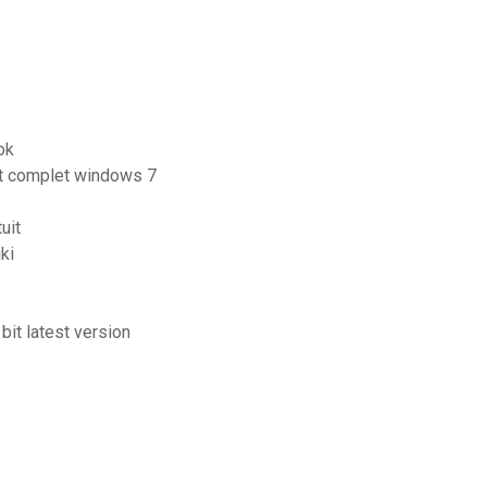
ok
it complet windows 7
uit
ki
it latest version