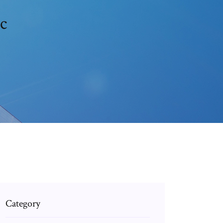
c
Category