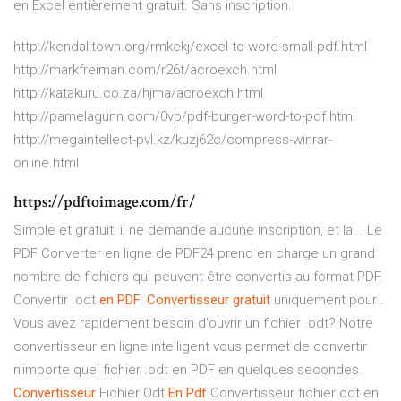
en Excel entièrement gratuit. Sans inscription.
http://kendalltown.org/rmkekj/excel-to-word-small-pdf.html
http://markfreiman.com/r26t/acroexch.html
http://katakuru.co.za/hjma/acroexch.html
http://pamelagunn.com/0vp/pdf-burger-word-to-pdf.html
http://megaintellect-pvl.kz/kuzj62c/compress-winrar-
online.html
https://pdftoimage.com/fr/
Simple et gratuit, il ne demande aucune inscription, et la... Le
PDF Converter en ligne de PDF24 prend en charge un grand
nombre de fichiers qui peuvent être convertis au format PDF.
Convertir .odt
en
PDF
:
Convertisseur
gratuit
uniquement pour…
Vous avez rapidement besoin d'ouvrir un fichier .odt? Notre
convertisseur en ligne intelligent vous permet de convertir
n'importe quel fichier .odt en PDF en quelques secondes.
Convertisseur
Fichier Odt
En
Pdf
Convertisseur fichier odt en