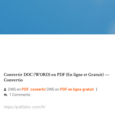
Convertir DOC (WORD) en PDF (En ligne et Gratuit) —
Convertio
DWG en
PDF
:
convertir
DWG en
PDF
en ligne
gratuit
1 Comments
https://pdf2doc.com/fr/