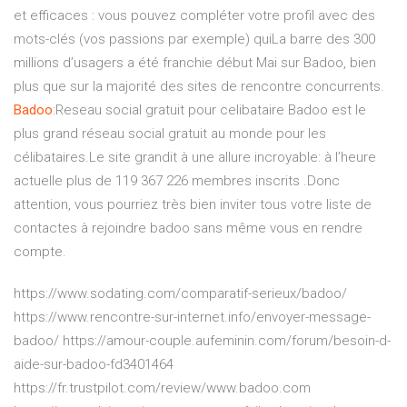
et efficaces : vous pouvez compléter votre profil avec des
mots-clés (vos passions par exemple) quiLa barre des 300
millions d’usagers a été franchie début Mai sur Badoo, bien
plus que sur la majorité des sites de rencontre concurrents.
Badoo
:Reseau social gratuit pour celibataire Badoo est le
plus grand réseau social gratuit au monde pour les
célibataires.Le site grandit à une allure incroyable: à l’heure
actuelle plus de 119 367 226 membres inscrits .Donc
attention, vous pourriez très bien inviter tous votre liste de
contactes à rejoindre badoo sans même vous en rendre
compte.
https://www.sodating.com/comparatif-serieux/badoo/
https://www.rencontre-sur-internet.info/envoyer-message-
badoo/ https://amour-couple.aufeminin.com/forum/besoin-d-
aide-sur-badoo-fd3401464
https://fr.trustpilot.com/review/www.badoo.com